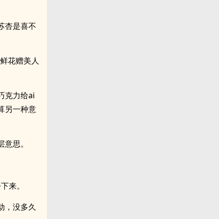
苏杏是喜不
是鲜花赠美人
克力给ai
算另一种意
层意思。
松下来。
动，没多久