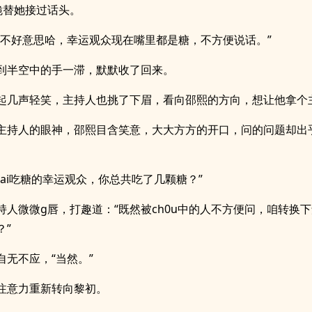
脆替她接过话头。
，不好意思哈，幸运观众现在嘴里都是糖，不方便说话。”
到半空中的手一滞，默默收了回来。
起几声轻笑，主持人也挑了下眉，看向邵熙的方向，想让他拿个
主持人的眼神，邵熙目含笑意，大大方方的开口，问的问题却出
，ai吃糖的幸运观众，你总共吃了几颗糖？”
持人微微g唇，打趣道：“既然被ch0u中的人不方便问，咱转换下
？”
自无不应，“当然。”
注意力重新转向黎初。