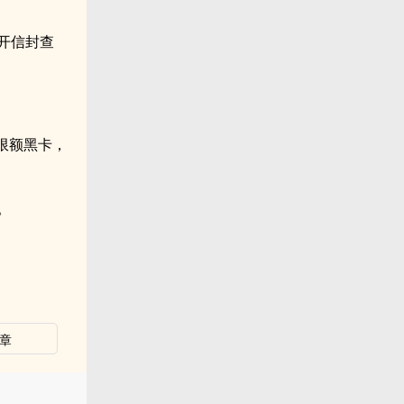
开信封查
限额黑卡，
。
章