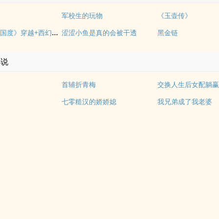
军校生的玩物
《玉壶传》
《落入彩虹国度》穿越+西幻+言情
涩涩小鱼是真的会被干透
黑金链
小说
首辅折青梅
交换人生后女配躺
七零糙汉的娇娇媳
我兄弟成了我老婆