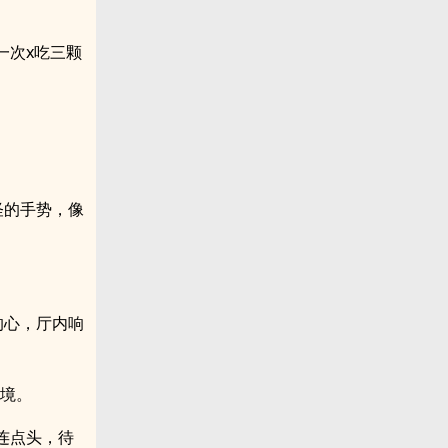
一次x吃三颗
怪的手势，像
的心，厅内响
其境。
连点头，待