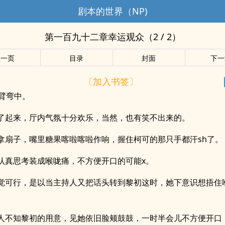
剧本的世界（NP)
第一百九十二章幸运观众（2 / 2）
上一页
目录
封面
下一
〔加入书签〕
的臂弯中。
了起来，厅内气氛十分欢乐，当然，也有笑不出来的。
拿扇子，嘴里糖果喀啦喀啦作响，握住柯可的那只手都汗sh了。
认真思考装成喉咙痛，不方便开口的可能x。
觉可行，是以当主持人又把话头转到黎初这时，她下意识想捂住
人不知黎初的用意，见她依旧脸颊鼓鼓，一时半会儿不方便开口