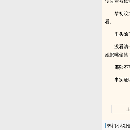
便见着被纸
黎初没
看。
里头除
没看清
她抿嘴偷笑
邵熙不
事实证
热门小说