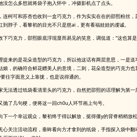
她没怎么多想就将袋子抱入怀中，冲摄影机点了点头。
，连柯可和苏杏也收到一盒巧克力，作为实实在在的邵熙粉丝，
红到脖子，看黎初的目光不只是慈ai，更有看福娃娃的虔诚。
收下巧克力，邵熙眼底浮现显而易见的笑意，调侃道：“这也算
理提来的是花朵造型的巧克力，所以他这话有两层意思，一是送巧
姑娘，的确符合鲜花赠美人的意境，二则，花朵造型的巧克力也
y要往字面意义上靠拢，也是说得通的。
家无法透过纸袋看清里头的巧克力，自然把邵熙的话理解为第一
又抛了几句梗，便将这一回ch0u人环节画上句号。
向下一个幸运观众，黎初终于得以解放，挺得僵y的背脊稍稍放
无心关注活动流程，垂眸看向方才拿到的纸袋，手指探入袋中翻