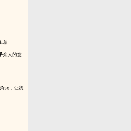
主意，
乎众人的意
角se，让我