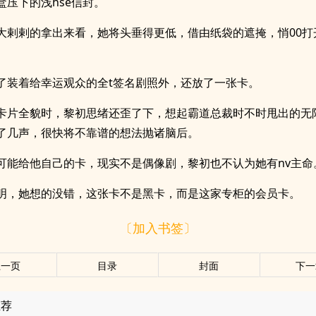
盒压下的浅hse信封。
大剌剌的拿出来看，她将头垂得更低，借由纸袋的遮掩，悄00打
了装着给幸运观众的全t签名剧照外，还放了一张卡。
卡片全貌时，黎初思绪还歪了下，想起霸道总裁时不时甩出的无
了几声，很快将不靠谱的想法抛诸脑后。
可能给他自己的卡，现实不是偶像剧，黎初也不认为她有nv主命
明，她想的没错，这张卡不是黑卡，而是这家专柜的会员卡。
〔加入书签〕
上一页
目录
封面
下一
推荐