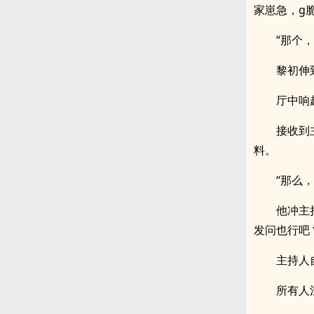
家崽急，g
“那个
黎初伸
厅中响
接收到
料。
“那么
他冲主
发问也行吧
主持人
所有人