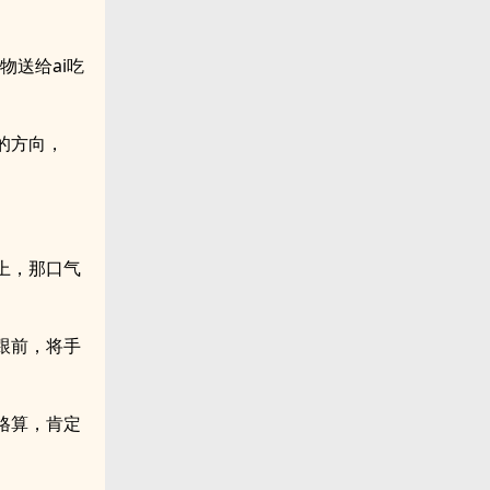
物送给ai吃
的方向，
上，那口气
跟前，将手
格算，肯定