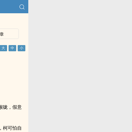
章
喉咙，假意
，柯可怕自