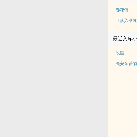
春花傳
最近入库
战皇
晚安亲爱的