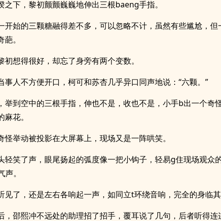
睽之下，黎初颤颤巍巍地伸出三根baeng手指。
一开始的三颗糖融得差不多，可以忽略不计，虽然有些尴尬，但
奇葩。
黎初想得很好，却忘了身旁有两个变数。
当事人不方便开口，柯可和苏杏几乎异口同声地说：“六颗。”
，举到空中的三根手指，伸也不是，收也不是，小手b出一个奇
的麻花。
奇怪举动被投影在大屏幕上，现场又是一阵哄笑。
头轻笑了声，眼尾扬起的弧度像一把小钩子，轻易g住现场观众
气声。
听见了，还是左右各响起一声，如同立t环绕音响，完全的身临
后，邵熙冲不远处的助理招了招手，覆耳说了几句，后者听得连