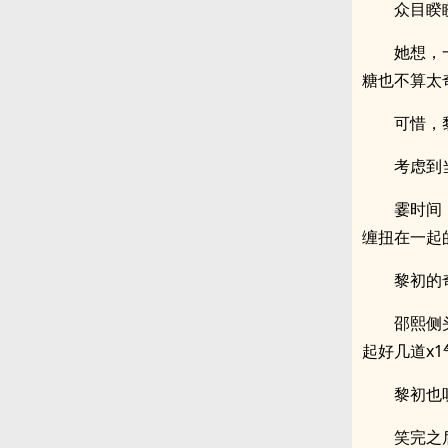
众目睽
她想，
糖也不算太
可惜，
考虑到
霎时间
缠扭在一起
黎初的
邵熙侧
起好几道x1
黎初也
笑完之