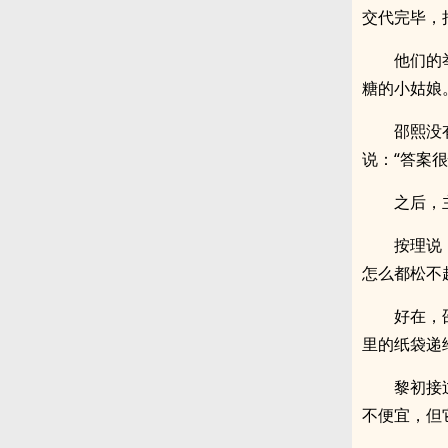
交代完毕，
他们的
糖的小姑娘
邵熙没
说：“答案
之后，
按理说
怎么都松不
好在，
里的纸袋递
黎初接
不便宜，但