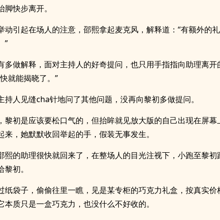
抬脚快步离开。
举动引起在场人的注意，邵熙拿起麦克风，解释道：“有额外的礼
。”
有多做解释，面对主持人的好奇提问，也只用手指指向助理离开
很快就能揭晓了。”
主持人见缝cha针地问了其他问题，没再向黎初多做提问。
，黎初是应该要松口气的，但抬眸就见放大版的自己出现在屏幕
起来，她默默收回举起的手，假装无事发生。
邵熙的助理很快就回来了，在整场人的目光注视下，小跑至黎初
给黎初。
过纸袋子，偷偷往里一瞧，见是某专柜的巧克力礼盒，按真实价
它本质只是一盒巧克力，也没什么不好收的。