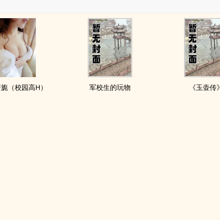
旖旎（校园高H）
军校生的玩物
《玉壶传