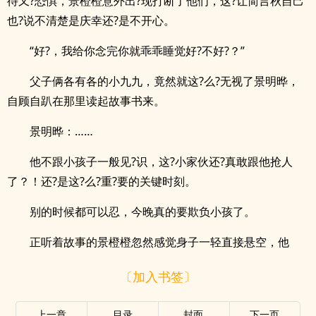
待又?恐惧，景橙橙意外出?现打断了他们，这?让简言秋自己
也?说不清楚是庆幸还?是不开心。
“好?，我给你念完你就乖乖睡觉好?不好?？”
父子俩各有各的小九九，竟然就这?么?无视了景明晔，
自顾自趴在那里读起故事书来。
景明晔：……
他不跟小孩子一般见?识，这?小家伙还?真敢跟他抢人
了？！还?是这?么?重?要的关键时刻。
别的时候都可以忍，今晚真的要欺负小孩了。
正听着故事的景橙橙忽然感觉身子一轻直接悬空，他
〔加入书签〕
上一章
目录
封面
下一页