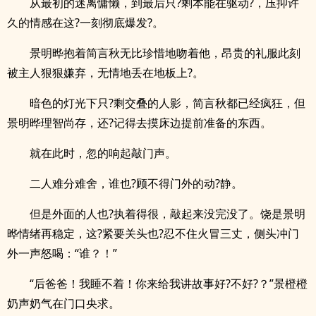
从最初的迷离慵懒，到最后只?剩本能在驱动?，压抑许
久的情感在这?一刻彻底爆发?。
景明晔抱着简言秋无比珍惜地吻着他，昂贵的礼服此刻
被主人狠狠嫌弃，无情地丢在地板上?。
暗色的灯光下只?剩交叠的人影，简言秋都已经疯狂，但
景明晔理智尚存，还?记得去摸床边提前准备的东西。
就在此时，忽的响起敲门声。
二人难分难舍，谁也?顾不得门外的动?静。
但是外面的人也?执着得很，敲起来没完没了。饶是景明
晔情绪再稳定，这?紧要关头也?忍不住火冒三丈，侧头冲门
外一声怒喝：“谁？！”
“后爸爸！我睡不着！你来给我讲故事好?不好?？”景橙橙
奶声奶气在门口央求。