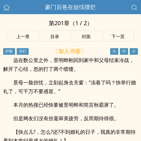
豪门后爸在娃综摆烂
第201章（1 / 2）
上一章
目录
封面
下一页
〔加入书签〕
远在数公里之外，景明晔刚回到家中和父母结束冷战，
解开了心结，忽的打了两个喷嚏。
景母一脸担忧，立刻起身去关窗：“冻着了吗？快举行婚
礼了，可千万不要感冒。”
本月的热搜已经快要被景明晔和简言秋霸屏了。
但是网友们没有丝毫审美疲劳，反而期待得很。
【快点儿?，怎么?还?不到婚礼的日子，我真的非常期待
看到本世纪最盛大的婚礼！】