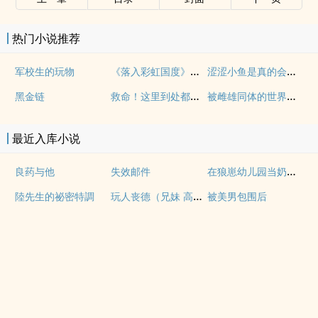
热门小说推荐
《落入彩虹国度》穿越+西幻+言情
涩涩小鱼是真的会被干透
军校生的玩物
救命！这里到处都是阴暗批（西幻NPH）
被雌雄同体的世界爆炒了（玄幻nph）
黑金链
最近入库小说
在狼崽幼儿园当奶爸的日常
良药与他
失效邮件
玩人丧德（兄妹 高H）
陸先生的祕密特調
被美男包围后