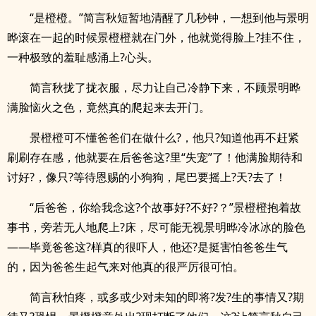
“是橙橙。”简言秋短暂地清醒了几秒钟，一想到他与景明
晔滚在一起的时候景橙橙就在门外，他就觉得脸上?挂不住，
一种极致的羞耻感涌上?心头。
简言秋拢了拢衣服，尽力让自己冷静下来，不顾景明晔
满脸恼火之色，竟然真的爬起来去开门。
景橙橙可不懂爸爸们在做什么?，他只?知道他再不赶紧
刷刷存在感，他就要在后爸爸这?里“失宠”了！他满脸期待和
讨好?，像只?等待恩赐的小狗狗，尾巴要摇上?天?去了！
“后爸爸，你给我念这?个故事好?不好?？”景橙橙抱着故
事书，旁若无人地爬上?床，尽可能无视景明晔冷冰冰的脸色
——毕竟爸爸这?样真的很吓人，他还?是挺害怕爸爸生气
的，因为爸爸生起气来对他真的很严厉很可怕。
简言秋怕疼，或多或少对未知的即将?发?生的事情又?期