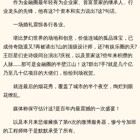
作为金融圈最年轻有为企业家、首富景家的继承人、行
业龙头的先锋，他有这?个资本和实力说出?这?句话。
一场婚礼震惊各行各业。
堪比梦幻世界的场地和创意，价值连城的孤品珠宝，已
成传奇隐退又?再被请出?山的顶级设计师，还?有娱乐圈的天?
王巨星们史诗级同台演出?庆祝，以及景家这?些年来积攒的
人脉……那可是金融圈的半壁江山！这?群出?手?就是几个亿
乃至几十亿项目的大佬们，纷纷到场祝贺。
就连最后的烟花秀，覆盖了城市的半个夜空，绚烂到眼
花缭乱。
媒体称保守估计这?是百年内最震撼的一次盛宴！
以及本月来悲催瘫痪了第n次的微博服务器，惨兮兮加班
的工程师终于是默默承受了所有。