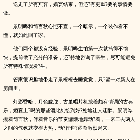
送走了所有宾客，婚宴结束，但还?有更重?要的事情要
做。
景明晔和简言秋心照不宣，一个暗示，一个装作看不
懂，就如此回了家。
他们两个都没有经验，景明晔生怕第一次就搞得不愉
快，提前做了充分的准备，还?特地咨询了医生，尽可能避免
所有特殊情况发?生。
管家很识趣地带走了景橙橙去睡觉觉，只?留一对新人在
房间里。
灯影昏暗，月色朦胧，古董唱片机放着颇有情调的古典
乐，婚宴上?喝的那些酒此刻恰到好?处地让人迷醉。景明晔
揽着简言秋，伴着音乐的节奏慵懒地舞动?着，一来二去两人
之间的气氛就变得火热，动?作也?逐渐激烈起来。